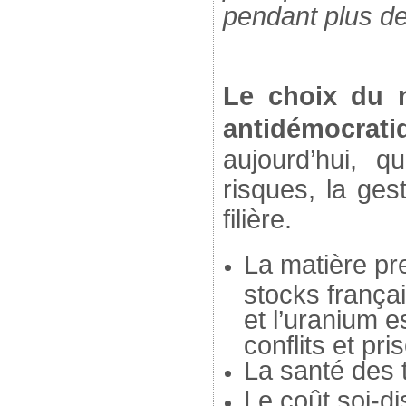
pendant plus d
Le choix du n
antidémocrati
aujourd’hui, q
risques, la ges
filière.
La matière pre
stocks frança
et l’uranium 
conflits et pri
La santé des 
Le coût soi-di