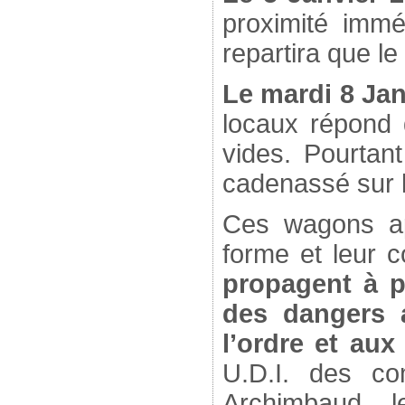
proximité imm
repartira que l
Le mardi 8 Jan
locaux répond 
vides. Pourtant
cadenassé sur
Ces wagons ap
forme et leur 
propagent à p
des dangers 
l’ordre et aux 
U.D.I. des co
Archimbaud, l