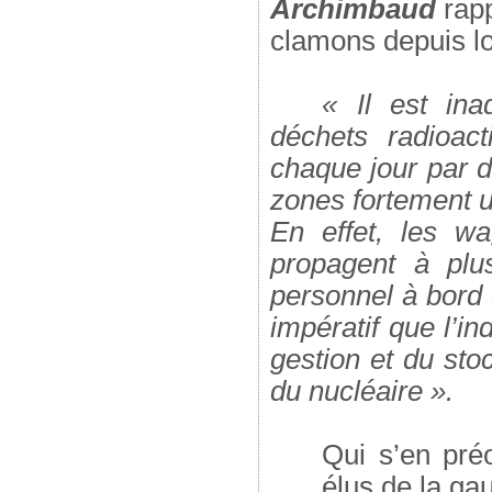
Archimbaud
rapp
clamons depuis l
« Il est ina
déchets radioact
chaque jour par d
zones fortement 
En effet, les 
propagent à plu
personnel à bord d
impératif que l’i
gestion et du sto
du nucléaire ».
Qui s’en pré
élus de la ga