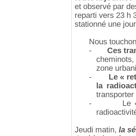
et observé par des
reparti vers 23 
stationné une jou
Nous touchons 
-
Ces tra
cheminots,
zone urbani
-
Le « re
la radioa
transporter
-
Le 
radioactivi
Jeudi matin,
la s