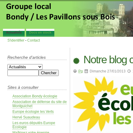
Actualités
Docs en stock
S'identifier
-
Contact
Notre blog 
Recherche d'articles
Pg
Dimanche 27/01/2013
Sites à consulter
Association Bondy écologie
Association de défense du site de
Montguichet
Europe écologie les Verts
Hervé Suaudeau
Les euros députés Europe
Ecologie
Maîtrisez votre énergie