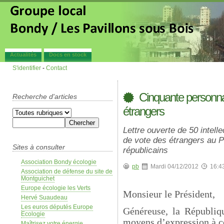
Actualités
Docs en stock
S'identifier
-
Contact
Cinquante personnali
Recherche d'articles
étrangers
Lettre ouverte de 50 intelle
de vote des étrangers au P
Sites à consulter
républicains
Association Bondy écologie
pb
Mardi 04/12/2012
16:4
Association de défense du site de
Montguichet
Europe écologie les Verts
Monsieur le Président,
Hervé Suaudeau
Les euros députés Europe
Généreuse, la Républiq
Ecologie
moyens d’expression à ce
Maîtrisez votre énergie