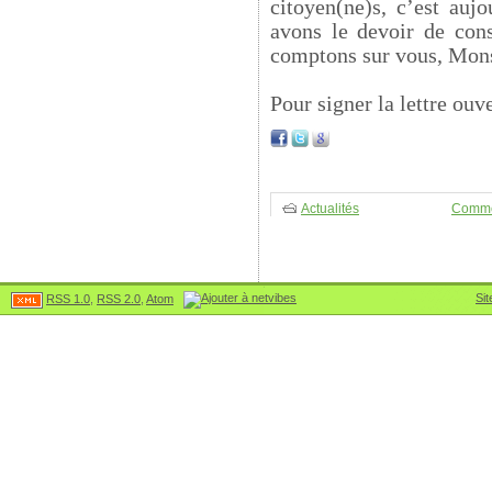
citoyen(ne)s, c’est auj
avons le devoir de con
comptons sur vous, Mons
Pour signer la lettre ouv
Actualités
Comme
Sit
RSS 1.0
,
RSS 2.0
,
Atom