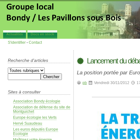
Actualités
Docs en stock
S'identifier
-
Contact
Lancement du débat 
Recherche d'articles
La position portée par Eur
pb
Vendredi 30/11/2012
1
Sites à consulter
Association Bondy écologie
Association de défense du site de
Montguichet
Europe écologie les Verts
Hervé Suaudeau
Les euros députés Europe
Ecologie
Maîtrisez votre énergie