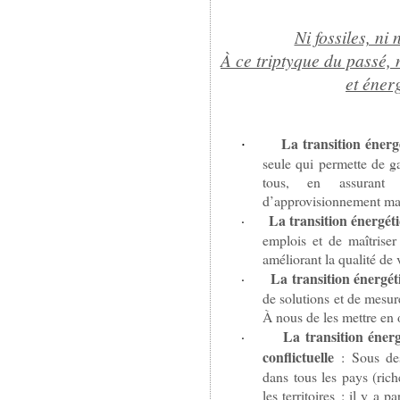
Ni fossiles, ni 
À ce triptyque du passé, 
et éner
·
La transition énerg
seule qui permette de ga
tous, en assurant j
d’approvisionnement mai
La transition énergét
·
emplois et de maîtriser
améliorant la qualité de 
La transition énergét
·
de solutions et de mesu
À nous de les mettre en
La transition énerg
·
conflictuelle
:
Sous des
dans tous les pays (ric
les territoires : il y a p