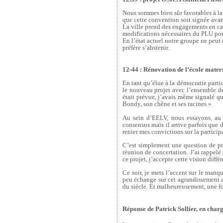
Nous sommes bien sûr favorables à la
que cette convention soit signée ava
La ville prend des engagements en cas
modifications nécessaires du PLU pour
En l’état actuel notre groupe ne peut 
préfère s’abstenir.
12-44 : Rénovation de l’école mate
En tant qu’élue à la démocratie partic
le nouveau projet avec l’ensemble de 
était prévue, j’avais même signalé qu
Bondy, son chêne et ses racines ».
Au sein d’EELV, nous essayons, au 
consensus mais il arrive parfois que 
renier mes convictions sur la particip
C’est simplement une question de pri
réunion de concertation. J’ai rappelé 
ce projet, j’accepte cette vision diff
Ce soir, je mets l’accent sur le manq
peu échange sur cet agrandissement a
du siècle. Et malheureusement, une fo
Réponse de Patrick Sollier, en charg