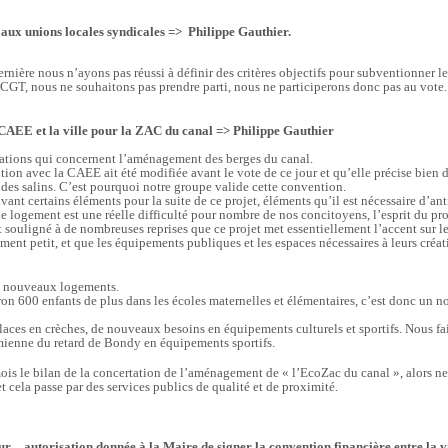
 aux unions locales syndicales => Philippe Gauthier.
rnière nous n’ayons pas réussi à définir des critères objectifs pour subventionner l
CGT, nous ne souhaitons pas prendre parti, nous ne participerons donc pas au vote.
 CAEE et la ville pour la ZAC du canal => Philippe Gauthier
rations qui concernent l’aménagement des berges du canal.
ion avec la CAEE ait été modifiée avant le vote de ce jour et qu’elle précise bien 
des salins. C’est pourquoi notre groupe valide cette convention.
nt certains éléments pour la suite de ce projet, éléments qu’il est nécessaire d’ant
e logement est une réelle difficulté pour nombre de nos concitoyens, l’esprit du pr
et souligné à de nombreuses reprises que ce projet met essentiellement l’accent sur
ment petit, et que les équipements publiques et les espaces nécessaires à leurs créat
300 nouveaux logements.
n 600 enfants de plus dans les écoles maternelles et élémentaires, c’est donc un n
aces en crèches, de nouveaux besoins en équipements culturels et sportifs. Nous fai
 mienne du retard de Bondy en équipements sportifs.
mois le bilan de la concertation de l’aménagement de « l’EcoZac du canal », alors ne 
et cela passe par des services publics de qualité et de proximité.
ur – autorisation donnée à la Maire de signer la convention financière entre la