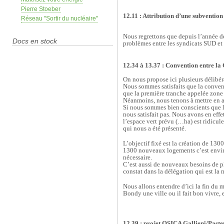
Pierre Stoeber
12.11 : Attribution d’une subvention
Réseau "Sortir du nucléaire"
Nous regrettons que depuis l’année de
Docs en stock
problèmes entre les syndicats SUD et 
12.34 à 13.37 : Convention entre la
On nous propose ici plusieurs délibé
Nous sommes satisfaits que la convent
que la première tranche appelée zone 
Néanmoins, nous tenons à mettre en ava
Si nous sommes bien conscients que l
nous satisfait pas. Nous avons en eff
l’espace vert prévu (…ha) est ridicule
qui nous a été présenté.
L’objectif fixé est la création de 1
1300 nouveaux logements c’est enviro
nécessaire.
C’est aussi de nouveaux besoins de pl
constat dans la délégation qui est la
Nous allons entendre d’ici la fin du 
Bondy une ville ou il fait bon vivre, 
12.39 : projet OSICA Gallieni/Paste