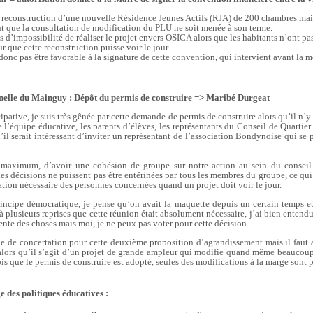
 reconstruction
d’une nouvelle Résidence Jeunes Actifs (RJA) de 200 chambres mai
nt que la consultation de modification du PLU ne soit menée à son terme.
 d’impossibilité de réaliser le projet envers OSICA alors que les habitants n’ont pa
 que cette reconstruction puisse voir le jour.
donc pas être favorable à la signature de cette convention, qui intervient avant la 
rnelle du Mainguy : Dépôt du permis de construire => Maribé Durgeat
ipative, je suis très gênée par cette demande de permis de construire alors qu’il n’y
l’équipe éducative, les parents d’élèves, les représentants du Conseil de Quartier
’il serait intéressant d’inviter un représentant de l’association Bondynoise qui se
maximum, d’avoir une cohésion de groupe sur notre action au sein du conseil
des décisions ne puissent pas être entérinées par tous les membres du groupe, ce qui
ation nécessaire des personnes concernées quand un projet doit voir le jour.
ncipe démocratique, je pense qu’on avait la maquette depuis un certain temps et q
à plusieurs reprises que cette réunion était absolument nécessaire, j’ai bien entend
érente des choses mais moi, je ne peux pas voter pour cette décision.
ue de concertation pour cette deuxième proposition d’agrandissement mais il faut a
lors qu’il s’agit d’un projet de grande ampleur qui modifie quand même beaucoup 
is que le permis de construire est adopté, seules des modifications à la marge sont
e des politiques éducatives :