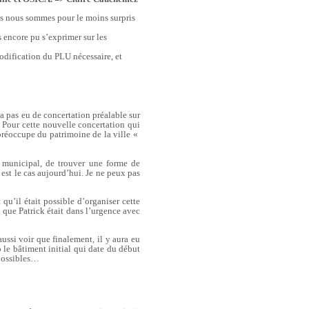
s nous sommes pour le moins surpris
s encore pu s’exprimer sur les
modification du PLU nécessaire, et
 a pas eu de concertation préalable sur
. Pour cette nouvelle concertation qui
 préoccupe du patrimoine de la ville «
 municipal, de trouver une forme de
 est le cas aujourd’hui. Je ne peux pas
u’il était possible d’organiser cette
u que Patrick était dans l’urgence avec
ussi voir que finalement, il y aura eu
le bâtiment initial qui date du début
 possibles…