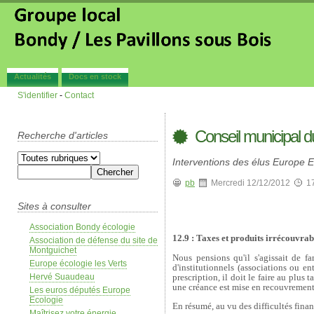
Actualités
Docs en stock
S'identifier
-
Contact
Conseil municipal 
Recherche d'articles
Interventions des élus Europe E
pb
Mercredi 12/12/2012
1
Sites à consulter
Association Bondy écologie
12.9 : Taxes et produits irrécouvra
Association de défense du site de
Montguichet
Nous pensions qu'il s'agissait de fa
Europe écologie les Verts
d'institutionnels (associations ou en
prescription, il doit le faire au plus
Hervé Suaudeau
une créance est mise en recouvrement 
Les euros députés Europe
Ecologie
En résumé, au vu des difficultés fina
Maîtrisez votre énergie