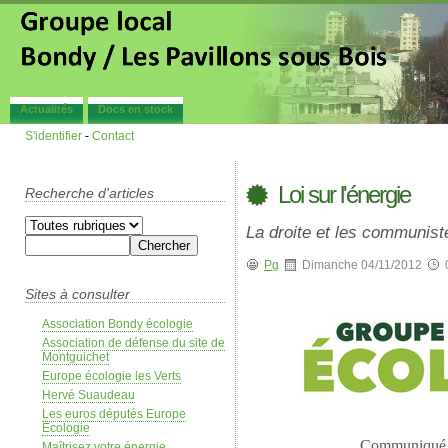
Actualités
Docs en stock
S'identifier
-
Contact
Loi sur l'énergie
Recherche d'articles
La droite et les communist
Pg
Dimanche 04/11/2012
Sites à consulter
Association Bondy écologie
Association de défense du site de
Montguichet
Europe écologie les Verts
Hervé Suaudeau
Les euros députés Europe
Ecologie
Communiqué à
Maîtrisez votre énergie